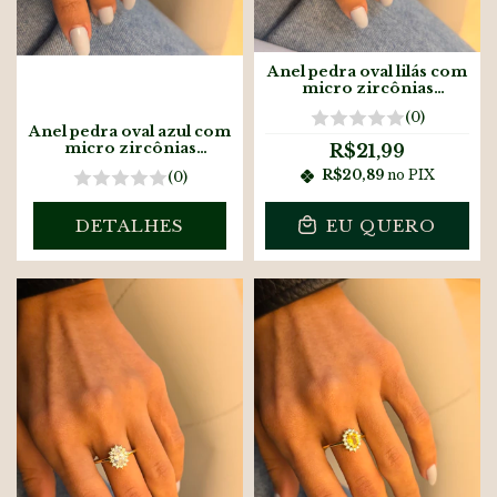
Anel pedra oval lilás com
micro zircônias
banhado à ouro18k
(0)
Anel pedra oval azul com
micro zircônias
R$21,99
banhado à ouro18k
R$20,89
no PIX
(0)
DETALHES
EU QUERO