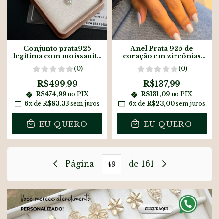
Conjunto prata925
Anel Prata 925 de
legítima com moissanite
coração em zircônias
coração
amarelo
(0)
(0)
R$499,99
R$137,99
R$474,99
no PIX
R$131,09
no PIX
6
x de
R$83,33
sem juros
6
x de
R$23,00
sem juros
EU QUERO
EU QUERO
Página
de 161