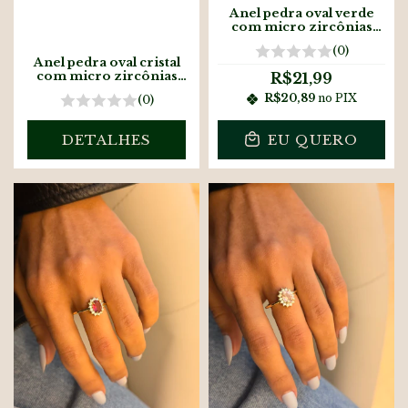
Anel pedra oval verde
com micro zircônias
banhado à ouro18k
(0)
Anel pedra oval cristal
com micro zircônias
R$21,99
banhado à prata
R$20,89
no PIX
(0)
DETALHES
EU QUERO