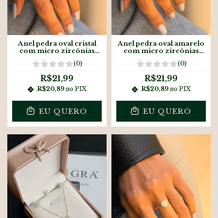
Anel pedra oval cristal
Anel pedra oval amarelo
com micro zircônias
com micro zircônias
banhado à ouro18k
banhado à ouro18k
(0)
(0)
R$21,99
R$21,99
R$20,89
no PIX
R$20,89
no PIX
EU QUERO
EU QUERO