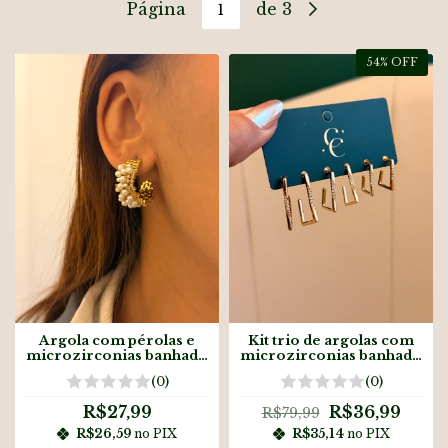
Página
de 3
54
% OFF
Argola com pérolas e
Kit trio de argolas com
microzirconias banhado
microzirconias banhado
a ouro18k
a ouro18k
(0)
(0)
R$27,99
R$36,99
R$79,99
R$26,59
no PIX
R$35,14
no PIX