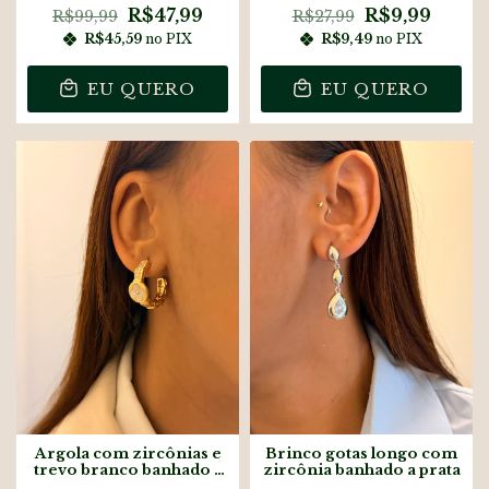
R$47,99
R$9,99
R$99,99
R$27,99
R$45,59
no PIX
R$9,49
no PIX
EU QUERO
EU QUERO
Argola com zircônias e
Brinco gotas longo com
trevo branco banhado a
zircônia banhado a prata
ouro18k