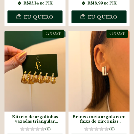
R$35,14
no PIX
R$18,99
no PIX
EU QUERO
EU QUERO
52
% OFF
64
% OFF
Kit trio de argolinhas
Brinco meia argola com
vazadas triangular
faixa de zircônias
banhado a ouro
banhado a prata
(0)
(0)