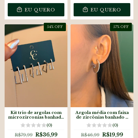
EU QUERO
EU QUERO
54
% OFF
57
% OFF
Kit trio de argolas com
Argola média com faixa
microzirconias banhado
de zircônias banhado a
a prata
prata
(0)
(0)
R$36,99
R$19,99
R$79,99
R$46,99