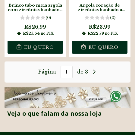
Brinco tubo meia argola
Argola coração de
com zircônias banhado a
zircônias banhado a
prata
prata
(0)
(0)
R$26,99
R$23,99
R$25,64
no PIX
R$22,79
no PIX
EU QUERO
EU QUERO
Página
de 3
Veja o que falam da nossa loja