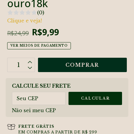
ouro18k
(0)
Clique e veja!
R$9,99
R$24,99
VER MEIOS DE PAGAMENTO
OPÇÕES DE FRETE
CALCULE SEU FRETE
CALCULAR
Não sei meu CEP
FRETE GRÁTIS
EM COMPRAS A PARTIR DE R$ 299